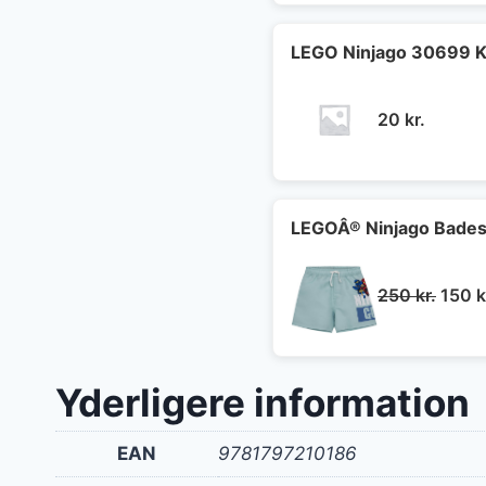
var:
e
30 kr..
2
LEGO Ninjago 30699 K
20
kr.
LEGOÂ® Ninjago Badesh
Den
250
kr.
150
k
oprin
pris
var:
Yderligere information
250 k
EAN
9781797210186