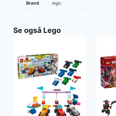
Brand
lego
Se også Lego