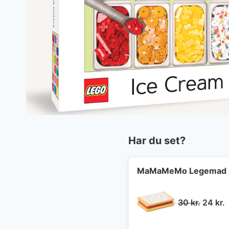
Har du set?
MaMaMeMo Legemad i 
Den
30
kr.
24
kr.
oprind
a
pris
p