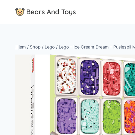
Fortsæt
til
indhold
Hjem
/
Shop
/
Lego
/
Lego – Ice Cream Dream – Puslespil 