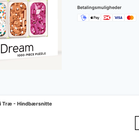
Betalingsmuligheder
Træ - Hindbærsnitte
Den
elige
ktuelle
ris