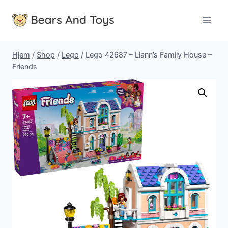
Fortsæt
til
indhold
Hjem
/
Shop
/
Lego
/
Lego 42687 – Liann’s Family House –
Friends