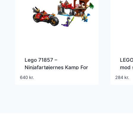
Lego 71857 –
LEGO
Ninjafartøjernes Kamp For
mod 
Trætophuset – Ninjago
savt
640
kr.
284
kr.