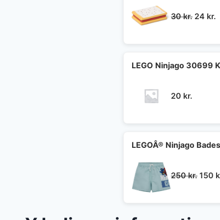
Den
30
kr.
24
kr.
oprind
a
pris
p
var:
e
30 kr..
2
LEGO Ninjago 30699 K
20
kr.
LEGOÂ® Ninjago Badesh
Den
250
kr.
150
k
oprin
pris
var: