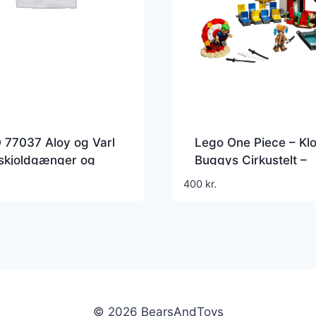
 77037 Aloy og Varl
Lego One Piece – Kl
skjoldgænger og
Buggys Cirkustelt –
and
75637
400
kr.
© 2026 BearsAndToys