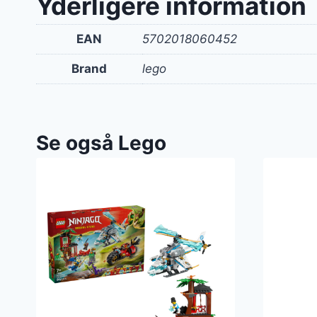
Yderligere information
250 k
EAN
5702018060452
Brand
lego
Se også Lego