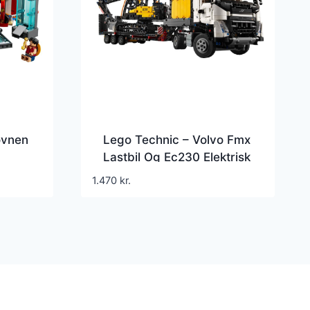
ovnen
Lego Technic – Volvo Fmx
Lastbil Og Ec230 Elektrisk
Gravemaskine – 42175
1.470
kr.