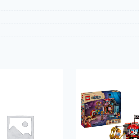
r..
150 kr..