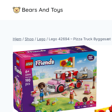
Fortsæt
til
indhold
Hjem
/
Shop
/
Lego
/
Lego 42694 – Pizza Truck Byggesæt 