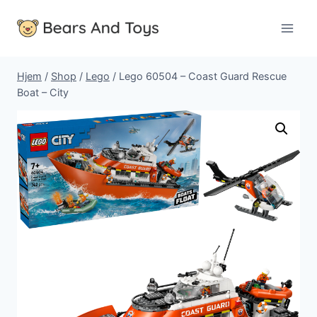
Fortsæt
til
indhold
Hjem
/
Shop
/
Lego
/
Lego 60504 – Coast Guard Rescue
Boat – City