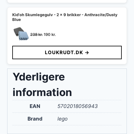
Kid'oh Skumlegegulv - 2 x 9 brikker - Anthracite/Dusty
Blue
Den
Den
238
kr.
190
kr.
oprindelige
aktuelle
pris
pris
LOUKRUDT.DK →
var:
er:
238 kr..
190 kr..
Yderligere
information
EAN
5702018056943
Brand
lego