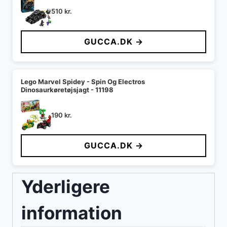
510
kr.
GUCCA.DK →
Lego Marvel Spidey - Spin Og Electros
Dinosaurkøretøjsjagt - 11198
190
kr.
GUCCA.DK →
Yderligere
information