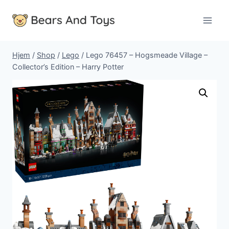
Fortsæt
til
indhold
Hjem
/
Shop
/
Lego
/
Lego 76457 – Hogsmeade Village –
Collector’s Edition – Harry Potter