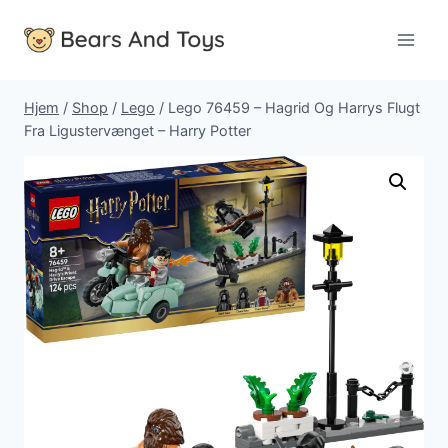
Fortsæt
til
indhold
Hjem
/
Shop
/
Lego
/
Lego 76459 – Hagrid Og Harrys Flugt
Fra Ligustervænget – Harry Potter