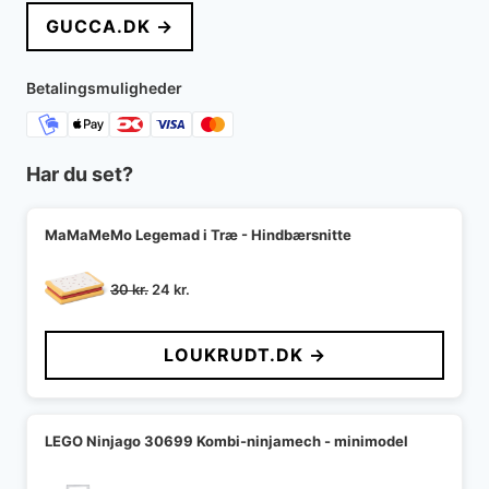
GUCCA.DK →
Betalingsmuligheder
Har du set?
MaMaMeMo Legemad i Træ - Hindbærsnitte
Den
Den
30
kr.
24
kr.
oprindelige
aktuelle
pris
pris
LOUKRUDT.DK →
var:
er:
30 kr..
24 kr..
LEGO Ninjago 30699 Kombi-ninjamech - minimodel