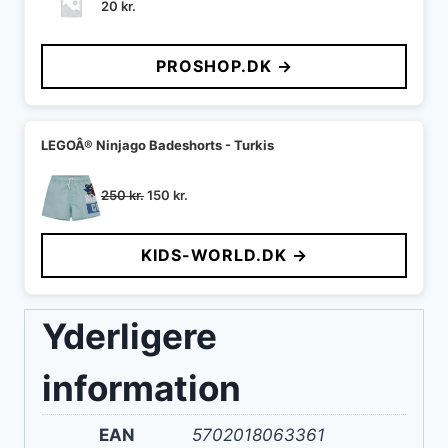
20
kr.
PROSHOP.DK →
LEGOÂ® Ninjago Badeshorts - Turkis
Den
Den
250
kr.
150
kr.
oprindelige
aktuelle
pris
pris
KIDS-WORLD.DK →
var:
er:
250 kr..
150 kr..
Yderligere
information
EAN
5702018063361