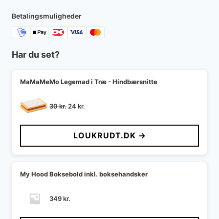
Betalingsmuligheder
Har du set?
MaMaMeMo Legemad i Træ - Hindbærsnitte
Den
Den
30
kr.
24
kr.
oprindelige
aktuelle
pris
pris
LOUKRUDT.DK →
var:
er:
30 kr..
24 kr..
My Hood Boksebold inkl. boksehandsker
349
kr.