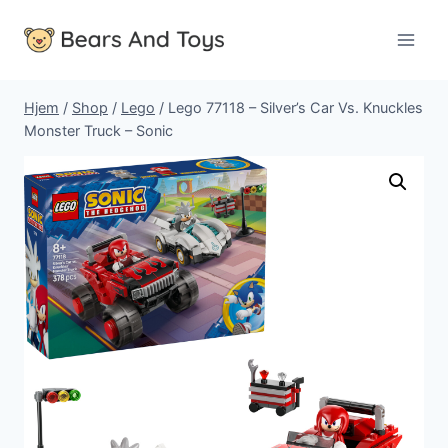
Fortsæt
til
indhold
Hjem
/
Shop
/
Lego
/
Lego 77118 – Silver’s Car Vs. Knuckles
Monster Truck – Sonic