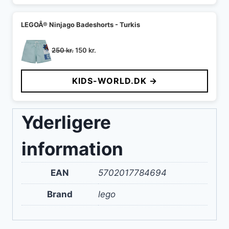
LEGOÂ® Ninjago Badeshorts - Turkis
Den
Den
250
kr.
150
kr.
oprindelige
aktuelle
pris
pris
KIDS-WORLD.DK →
var:
er:
250 kr..
150 kr..
Yderligere
information
EAN
5702017784694
Brand
lego