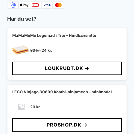
Har du set?
MaMaMeMo Legemad i Træ - Hindbærsnitte
Den
Den
30
kr.
24
kr.
oprindelige
aktuelle
pris
pris
LOUKRUDT.DK →
var:
er:
30 kr..
24 kr..
LEGO Ninjago 30699 Kombi-ninjamech - minimodel
20
kr.
PROSHOP.DK →