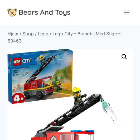
Fortsæt
til
indhold
Hjem
/
Shop
/
Lego
/
Lego City – Brandbil Med Stige –
60463