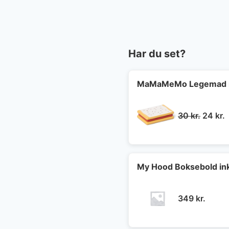
Har du set?
MaMaMeMo Legemad i 
Den
30
kr.
24
kr.
oprind
a
pris
p
var:
e
30 kr..
2
My Hood Boksebold in
349
kr.