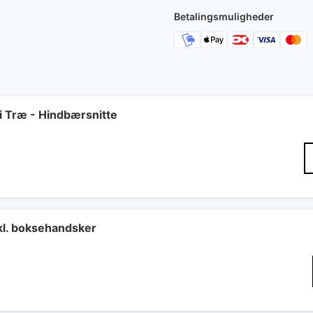
Betalingsmuligheder
Træ - Hindbærsnitte
Den
elige
ktuelle
ris
r:
4 kr..
kl. boksehandsker