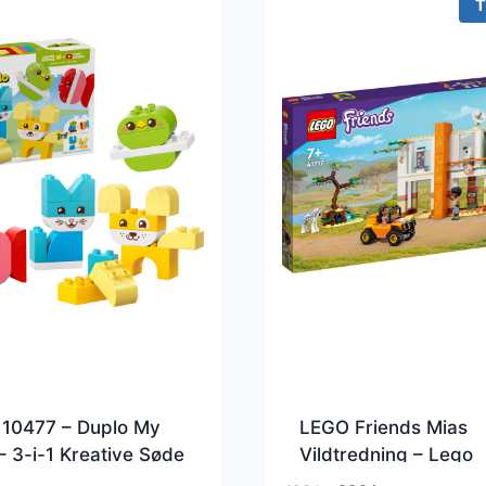
T
 10477 – Duplo My
LEGO Friends Mias
 – 3-i-1 Kreative Søde
Vildtredning – Lego
dyr
Friends –