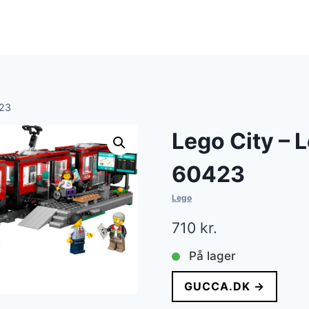
423
Lego City – 
60423
Lego
710
kr.
På lager
GUCCA.DK →