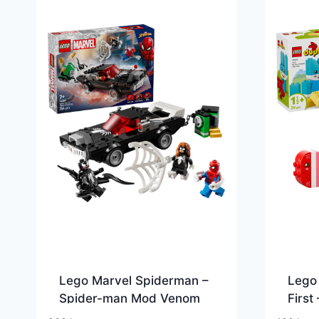
Lego Marvel Spiderman –
Lego
Spider-man Mod Venom
First
Muskelbil – 76309
Kæle