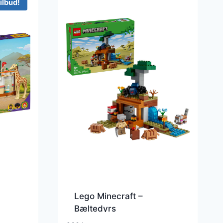
ilbud!
Lego Minecraft –
Bæltedyrs
Mineekspeditionen –