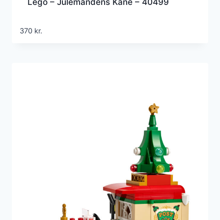
Lego – Julemandens Kane – 40499
370
kr.