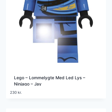
Lego – Lommelygte Med Led Lys –
Ninjago – Jay
230
kr.