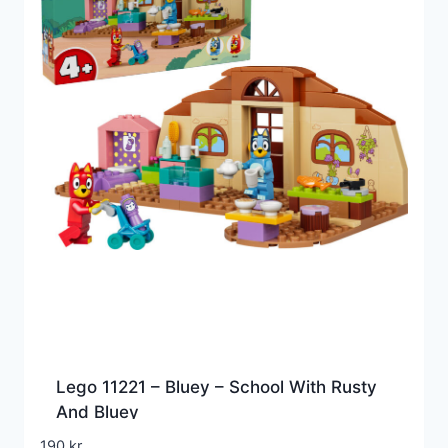
Lego 11221 – Bluey – School With Rusty
And Bluey
190
kr.