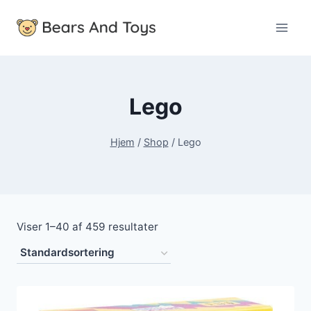
Fortsæt
til
indhold
Lego
Hjem
/
Shop
/
Lego
Viser 1–40 af 459 resultater