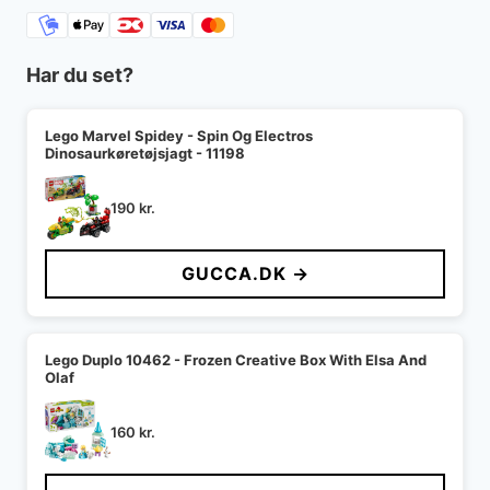
Har du set?
Lego Marvel Spidey - Spin Og Electros
Dinosaurkøretøjsjagt - 11198
190
kr.
GUCCA.DK →
Lego Duplo 10462 - Frozen Creative Box With Elsa And
Olaf
160
kr.