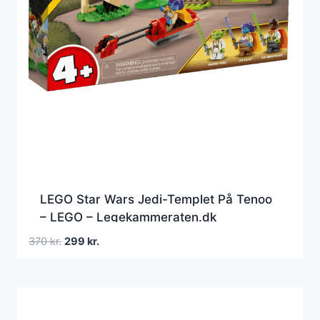
LEGO Star Wars Jedi-Templet På Tenoo
– LEGO – Legekammeraten.dk
Den
Den
370
kr.
299
kr.
oprindelige
aktuelle
pris
pris
var:
er:
370 kr..
299 kr..