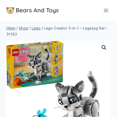
Fortsæt
til
indhold
Hjem
/
Shop
/
Lego
/
Lego Creator 3-in-1 – Legesyg Kat –
31163