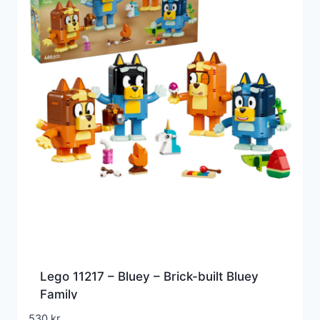
Lego 11217 – Bluey – Brick-built Bluey
Family
530
kr.