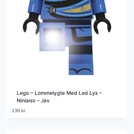
Lego – Lommelygte Med Led Lys –
Ninjago – Jay
230
kr.