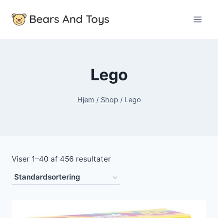
Fortsæt
til
indhold
Lego
Hjem
/
Shop
/
Lego
Viser 1–40 af 456 resultater