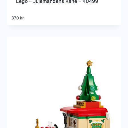
Lego – Julemandens Kane – 40499
370
kr.