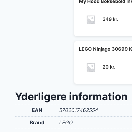
30 kr..
2
My Hood Boksebold in
349
kr.
LEGO Ninjago 30699 K
20
kr.
Yderligere information
EAN
5702017462554
Brand
LEGO