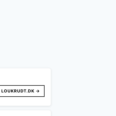
r..
LOUKRUDT.DK →