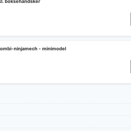
4 kr..
kl. boksehandsker
ombi-ninjamech - minimodel