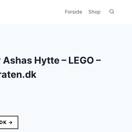
Forside
Shop
 Ashas Hytte – LEGO –
aten.dk
lle
DK →