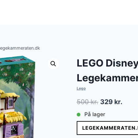
Legekammeraten.dk
LEGO Disney
Legekammer
Lego
Den
Den
500
kr.
329
kr.
oprindelige
aktue
På lager
pris
pris
LEGEKAMMERATEN.
var:
er: