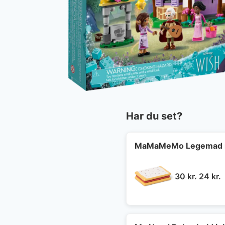
Har du set?
MaMaMeMo Legemad i 
Den
30
kr.
24
kr.
oprind
a
pris
p
var:
e