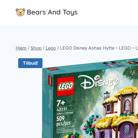
Fortsæt
til
indhold
Hjem
/
Shop
/
Lego
/
LEGO Disney Ashas Hytte – LEGO – 
Tilbud!