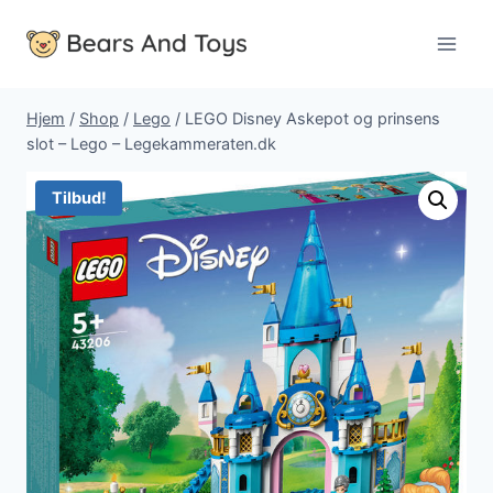
Fortsæt
til
indhold
Hjem
/
Shop
/
Lego
/
LEGO Disney Askepot og prinsens
slot – Lego – Legekammeraten.dk
Tilbud!