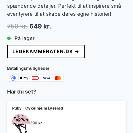
spændende detaljer. Perfekt til at inspirere små
eventyrere til at skabe deres egne historier!
Den
Den
750
kr.
649
kr.
oprindelige
aktuelle
På lager
pris
pris
LEGEKAMMERATEN.DK →
var:
er:
750 kr..
649 kr..
Betalingsmuligheder
Har du set?
Puky - Cykelhjelm Lyserød
390
kr.