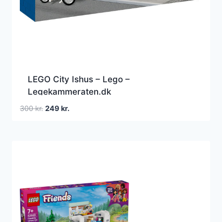
LEGO City Ishus – Lego –
Legekammeraten.dk
Den
Den
300
kr.
249
kr.
oprindelige
aktuelle
pris
pris
var:
er:
300 kr..
249 kr..