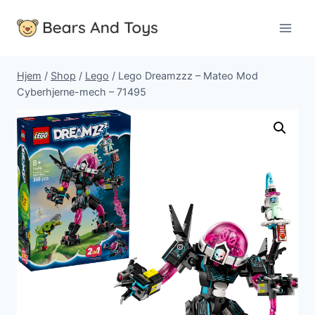
Fortsæt
til
indhold
Hjem
/
Shop
/
Lego
/
Lego Dreamzzz – Mateo Mod
Cyberhjerne-mech – 71495