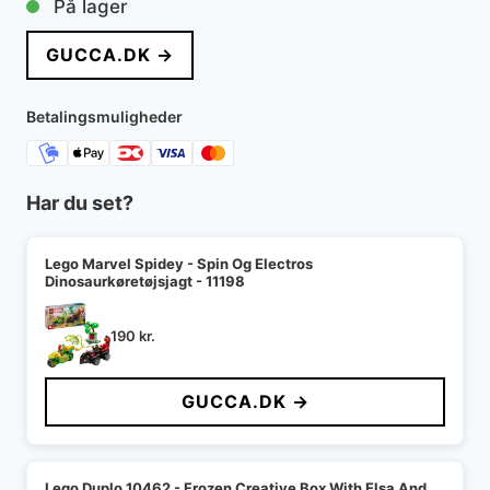
På lager
GUCCA.DK →
Betalingsmuligheder
Har du set?
Lego Marvel Spidey - Spin Og Electros
Dinosaurkøretøjsjagt - 11198
190
kr.
GUCCA.DK →
Lego Duplo 10462 - Frozen Creative Box With Elsa And