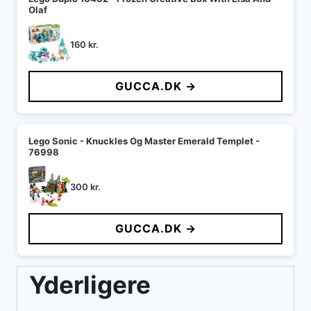
Olaf
160
kr.
GUCCA.DK →
Lego Sonic - Knuckles Og Master Emerald Templet -
76998
300
kr.
GUCCA.DK →
Yderligere