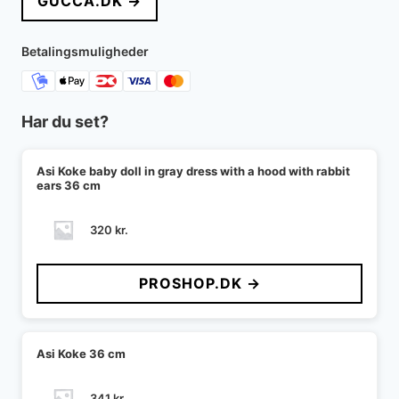
GUCCA.DK →
Betalingsmuligheder
Har du set?
Asi Koke baby doll in gray dress with a hood with rabbit
ears 36 cm
320
kr.
PROSHOP.DK →
Asi Koke 36 cm
341
kr.