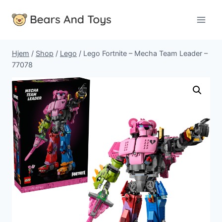
Fortsæt
til
indhold
Hjem
/
Shop
/
Lego
/
Lego Fortnite – Mecha Team Leader –
77078