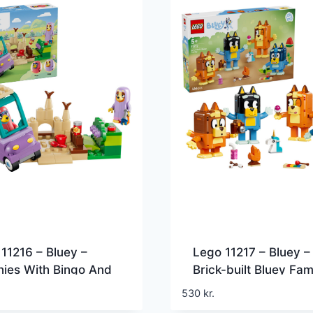
11216 – Bluey –
Lego 11217 – Bluey –
ies With Bingo And
Brick-built Bluey Fam
y
530
kr.