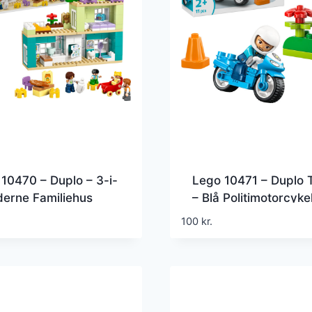
10470 – Duplo – 3-i-
Lego 10471 – Duplo
erne Familiehus
– Blå Politimotorcyke
Figurer
100
kr.