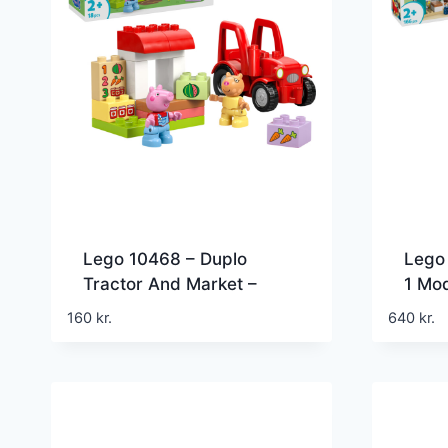
Lego 10468 – Duplo
Lego 
Tractor And Market –
1 Mod
Gurli Gris – Traktor Sæt
Med 
160
kr.
640
kr.