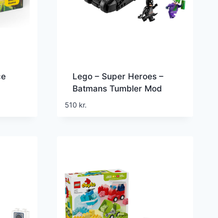
ce
Lego – Super Heroes –
Batmans Tumbler Mod
Two-face Og Jokeren
510
kr.
(76303)