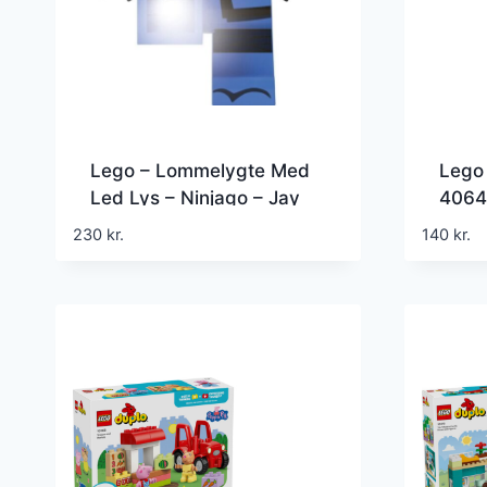
Lego – Lommelygte Med
Lego 
Led Lys – Ninjago – Jay
4064
230
kr.
140
kr.