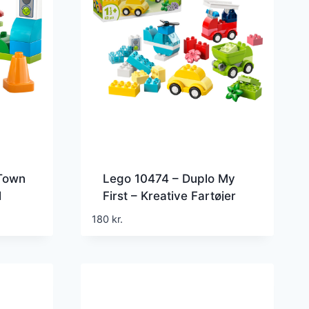
 Town
Lego 10474 – Duplo My
l
First – Kreative Fartøjer
180
kr.