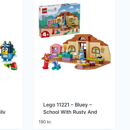
Lego 11221 – Bluey –
ily
School With Rusty And
Bluey
190
kr.