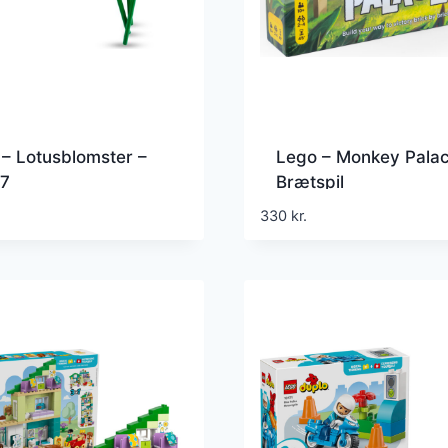
– Lotusblomster –
Lego – Monkey Pala
7
Brætspil
330
kr.