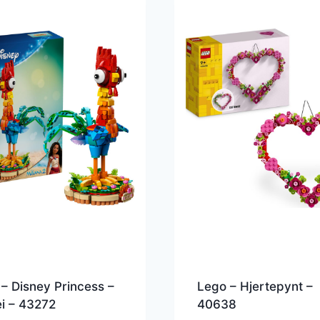
– Disney Princess –
Lego – Hjertepynt –
i – 43272
40638