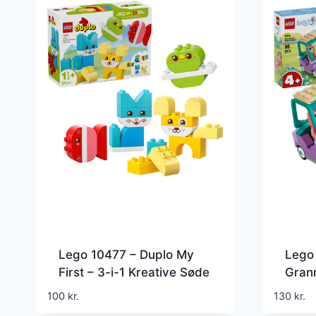
Lego 10477 – Duplo My
Lego 
First – 3-i-1 Kreative Søde
Grann
Kæledyr
Blue
100
kr.
130
kr.