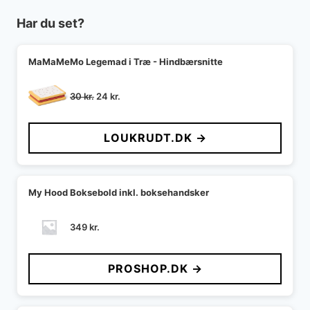
Har du set?
MaMaMeMo Legemad i Træ - Hindbærsnitte
Den
Den
30
kr.
24
kr.
oprindelige
aktuelle
pris
pris
LOUKRUDT.DK →
var:
er:
30 kr..
24 kr..
My Hood Boksebold inkl. boksehandsker
349
kr.
PROSHOP.DK →