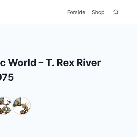
Forside
Shop
c World – T. Rex River
975