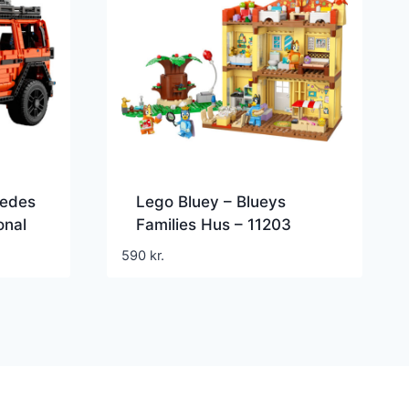
cedes
Lego Bluey – Blueys
onal
Families Hus – 11203
590
kr.