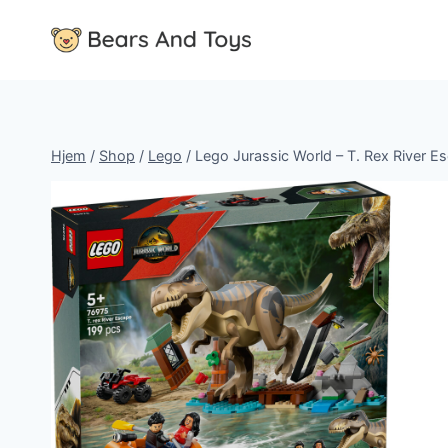
Fortsæt
til
indhold
Hjem
/
Shop
/
Lego
/
Lego Jurassic World – T. Rex River E