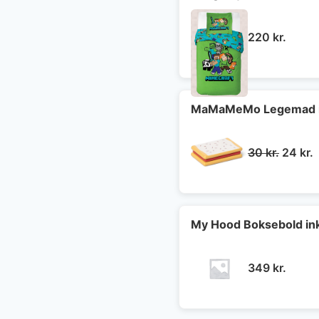
220
kr.
MaMaMeMo Legemad i 
Den
30
kr.
24
kr.
oprind
a
pris
p
var:
e
30 kr..
2
My Hood Boksebold in
349
kr.