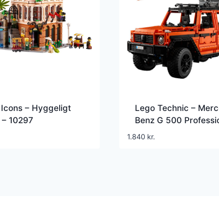
Icons – Hyggeligt
Lego Technic – Mer
 – 10297
Benz G 500 Professi
Line – 42177
1.840
kr.