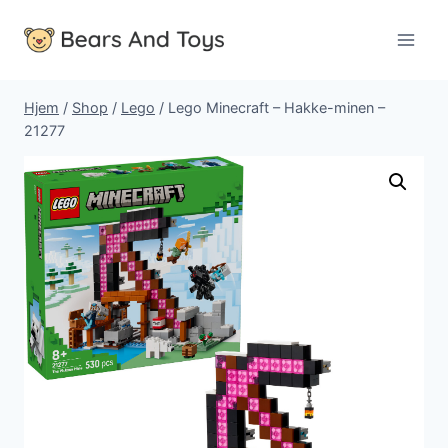
Fortsæt
til
indhold
Hjem
/
Shop
/
Lego
/
Lego Minecraft – Hakke-minen –
21277