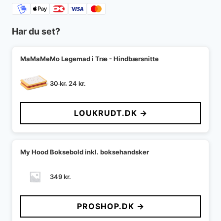
Har du set?
MaMaMeMo Legemad i Træ - Hindbærsnitte
Den
Den
30
kr.
24
kr.
oprindelige
aktuelle
pris
pris
LOUKRUDT.DK →
var:
er:
30 kr..
24 kr..
My Hood Boksebold inkl. boksehandsker
349
kr.
PROSHOP.DK →