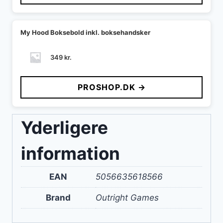
30 kr..
24 kr..
My Hood Boksebold inkl. boksehandsker
349
kr.
PROSHOP.DK →
Yderligere
information
EAN
5056635618566
Brand
Outright Games