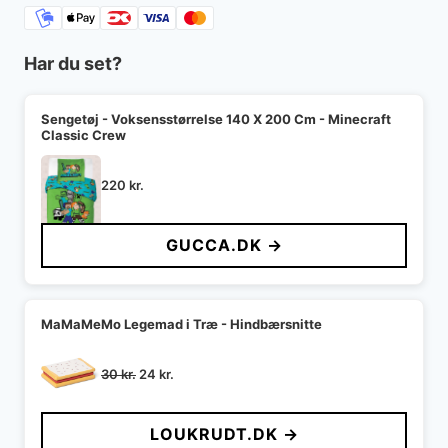
Har du set?
Sengetøj - Voksensstørrelse 140 X 200 Cm - Minecraft
Classic Crew
220
kr.
GUCCA.DK →
MaMaMeMo Legemad i Træ - Hindbærsnitte
Den
Den
30
kr.
24
kr.
oprindelige
aktuelle
pris
pris
LOUKRUDT.DK →
var:
er: