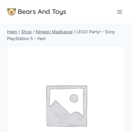
Fortsæt
til
indhold
Hjem
/
Shop
/
Ninjago Madkasse
/
LEGO Party! – Sony
PlayStation 5 – Fest