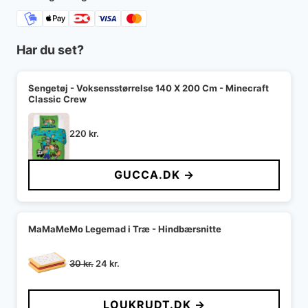
Har du set?
Sengetøj - Voksensstørrelse 140 X 200 Cm - Minecraft
Classic Crew
220
kr.
GUCCA.DK →
MaMaMeMo Legemad i Træ - Hindbærsnitte
Den
Den
30
kr.
24
kr.
oprindelige
aktuelle
pris
pris
LOUKRUDT.DK →
var:
er: