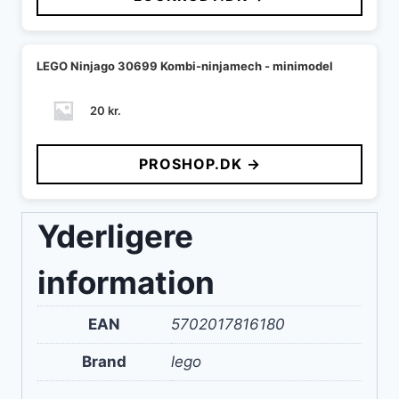
30 kr..
24 kr..
LEGO Ninjago 30699 Kombi-ninjamech - minimodel
20
kr.
PROSHOP.DK →
Yderligere
information
EAN
5702017816180
Brand
lego