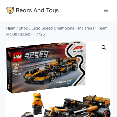
Fortsæt
til
indhold
Hjem
/
Shop
/
Lego Speed Champions – Mclaren F1 Team
Mcl38 Racerbil – 77251