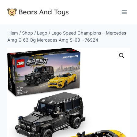
Fortsæt
til
indhold
Hjem
/
Shop
/
Lego
/
Lego Speed Champions – Mercedes
Amg G 63 Og Mercedes Amg Sl 63 – 76924