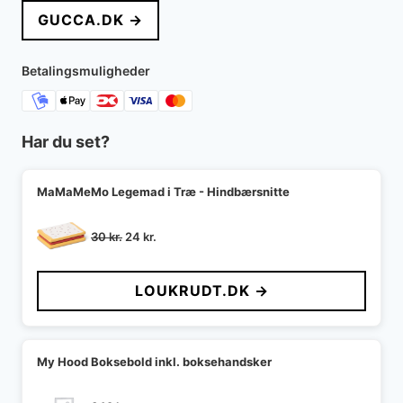
GUCCA.DK →
Betalingsmuligheder
Har du set?
MaMaMeMo Legemad i Træ - Hindbærsnitte
Den
Den
30
kr.
24
kr.
oprindelige
aktuelle
pris
pris
LOUKRUDT.DK →
var:
er:
30 kr..
24 kr..
My Hood Boksebold inkl. boksehandsker