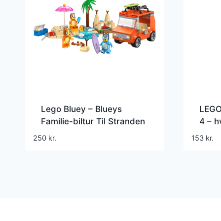
Lego Bluey – Blueys
LEGO
Familie-biltur Til Stranden
4 – h
– 11202
250
kr.
153
kr.