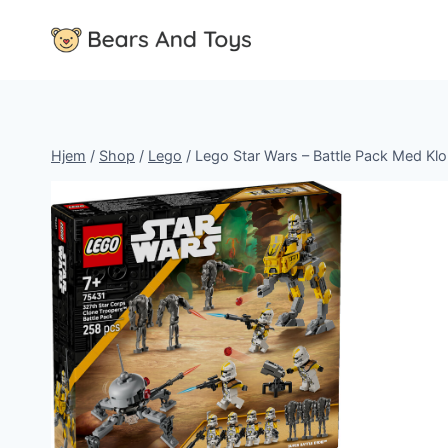
Fortsæt
til
indhold
Hjem
/
Shop
/
Lego
/
Lego Star Wars – Battle Pack Med Klo