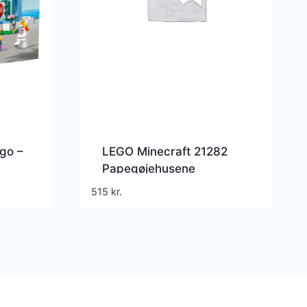
go –
LEGO Minecraft 21282
Papegøjehusene
515
kr.