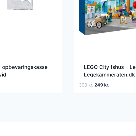
 opbevaringskasse
LEGO City Ishus – Le
vid
Legekammeraten.dk
Den
Den
300
kr.
249
kr.
oprindelige
aktuelle
pris
pris
var:
er:
300 kr..
249 kr..