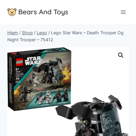
Fortsæt
til
indhold
Hjem
/
Shop
/
Lego
/
Lego Star Wars – Death Trooper Og
Night Trooper – 75412