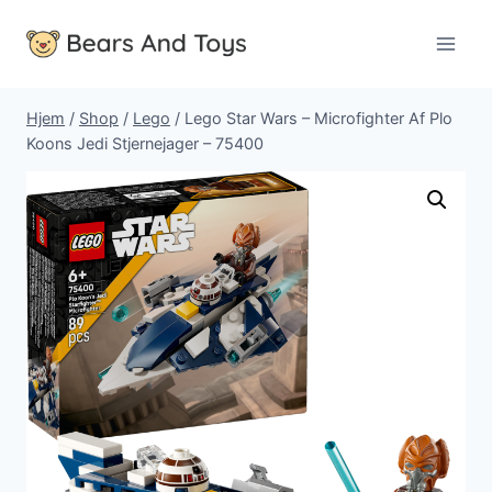
Fortsæt
til
indhold
Hjem
/
Shop
/
Lego
/
Lego Star Wars – Microfighter Af Plo
Koons Jedi Stjernejager – 75400