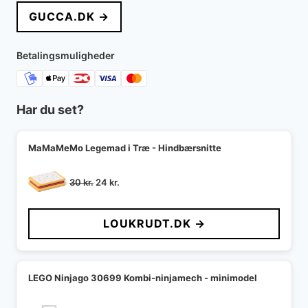
GUCCA.DK →
Betalingsmuligheder
Har du set?
MaMaMeMo Legemad i Træ - Hindbærsnitte
Den
Den
30
kr.
24
kr.
oprindelige
aktuelle
pris
pris
LOUKRUDT.DK →
var:
er:
30 kr..
24 kr..
LEGO Ninjago 30699 Kombi-ninjamech - minimodel