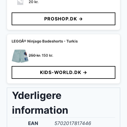
20
kr.
PROSHOP.DK →
LEGOÂ® Ninjago Badeshorts - Turkis
Den
Den
250
kr.
150
kr.
oprindelige
aktuelle
pris
pris
KIDS-WORLD.DK →
var:
er:
250 kr..
150 kr..
Yderligere
information
EAN
5702017817446