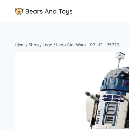
Fortsæt
til
indhold
Hjem
/
Shop
/
Lego
/
Lego Star Wars – R2-d2 – 75379