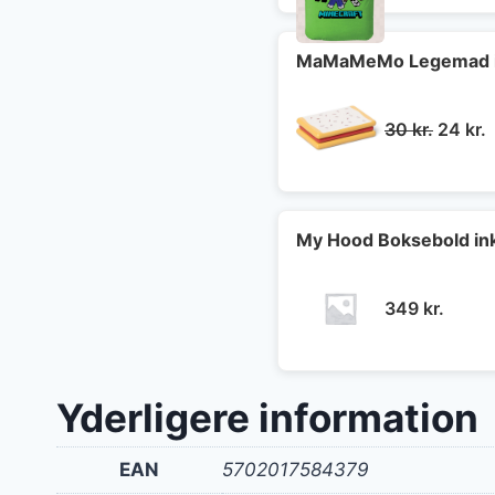
MaMaMeMo Legemad i 
Den
30
kr.
24
kr.
oprind
a
pris
p
var:
e
30 kr..
2
My Hood Boksebold in
349
kr.
Yderligere information
EAN
5702017584379