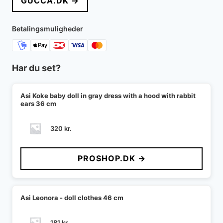
GUCCA.DK →
Betalingsmuligheder
Har du set?
Asi Koke baby doll in gray dress with a hood with rabbit
ears 36 cm
320
kr.
PROSHOP.DK →
Asi Leonora - doll clothes 46 cm
181
kr.