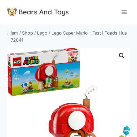
Fortsæt
til
indhold
Hjem
/
Shop
/
Lego
/
Lego Super Mario – Fest I Toads Hus
– 72041