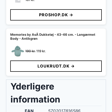
PROSHOP.DK →
Memories by AsÃ­ Dukketøj - 43-46 cm. - Langærmet
Body - Antikgrøn
Den
Den
190
kr.
119
kr.
oprindelige
aktuelle
pris
pris
LOUKRUDT.DK →
var:
er:
190 kr..
119 kr..
Yderligere
information
EAN
5702017816586