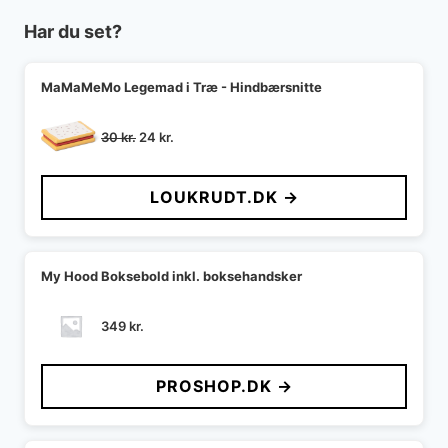
Har du set?
MaMaMeMo Legemad i Træ - Hindbærsnitte
Den
Den
30
kr.
24
kr.
oprindelige
aktuelle
pris
pris
LOUKRUDT.DK →
var:
er:
30 kr..
24 kr..
My Hood Boksebold inkl. boksehandsker
349
kr.
PROSHOP.DK →