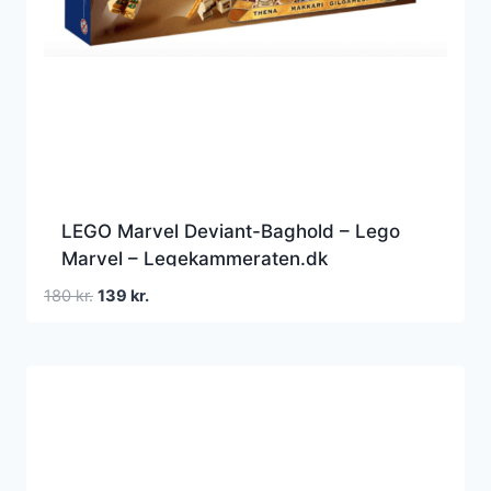
LEGO Marvel Deviant-Baghold – Lego
Marvel – Legekammeraten.dk
Den
Den
180
kr.
139
kr.
oprindelige
aktuelle
pris
pris
var:
er:
180 kr..
139 kr..