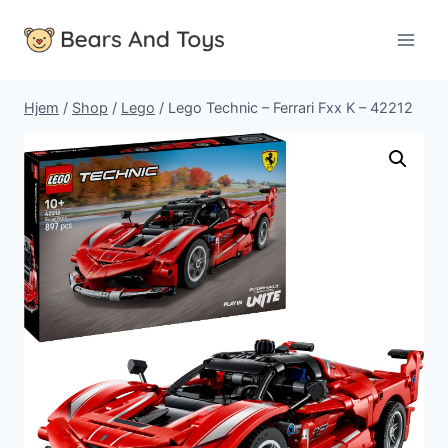
Fortsæt
til
indhold
Hjem
/
Shop
/
Lego
/
Lego Technic – Ferrari Fxx K – 42212