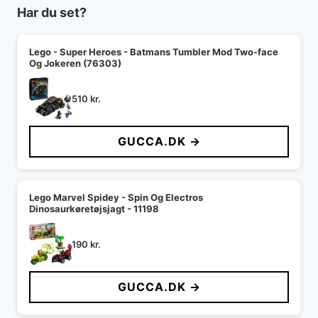
Har du set?
Lego - Super Heroes - Batmans Tumbler Mod Two-face
Og Jokeren (76303)
510
kr.
GUCCA.DK →
Lego Marvel Spidey - Spin Og Electros
Dinosaurkøretøjsjagt - 11198
190
kr.
GUCCA.DK →