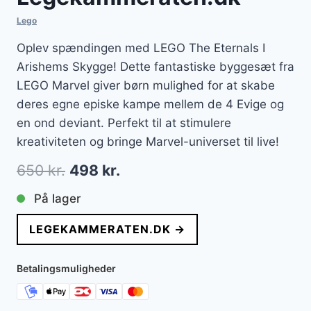
Lego
Oplev spændingen med LEGO The Eternals I
Arishems Skygge! Dette fantastiske byggesæt fra
LEGO Marvel giver børn mulighed for at skabe
deres egne episke kampe mellem de 4 Evige og
en ond deviant. Perfekt til at stimulere
kreativiteten og bringe Marvel-universet til live!
Den
Den
650
kr.
498
kr.
oprindelige
aktuelle
På lager
pris
pris
LEGEKAMMERATEN.DK →
var:
er:
650 kr..
498 kr..
Betalingsmuligheder