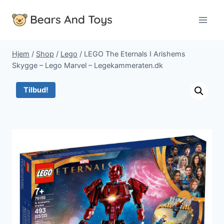
Fortsæt
til
indhold
Hjem
/
Shop
/
Lego
/
LEGO The Eternals I Arishems
Skygge – Lego Marvel – Legekammeraten.dk
Tilbud!