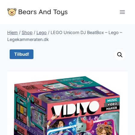
Fortsæt
til
indhold
Hjem
/
Shop
/
Lego
/
LEGO Unicorn DJ BeatBox – Lego –
Legekammeraten.dk
Tilbud!