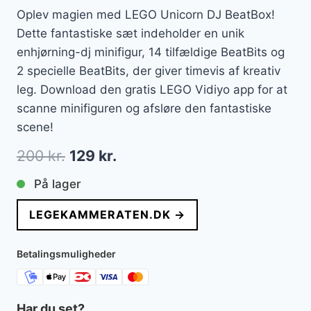
Oplev magien med LEGO Unicorn DJ BeatBox!
Dette fantastiske sæt indeholder en unik
enhjørning-dj minifigur, 14 tilfældige BeatBits og
2 specielle BeatBits, der giver timevis af kreativ
leg. Download den gratis LEGO Vidiyo app for at
scanne minifiguren og afsløre den fantastiske
scene!
Den
Den
200
kr.
129
kr.
oprindelige
aktuelle
På lager
pris
pris
LEGEKAMMERATEN.DK →
var:
er:
200 kr..
129 kr..
Betalingsmuligheder
Har du set?