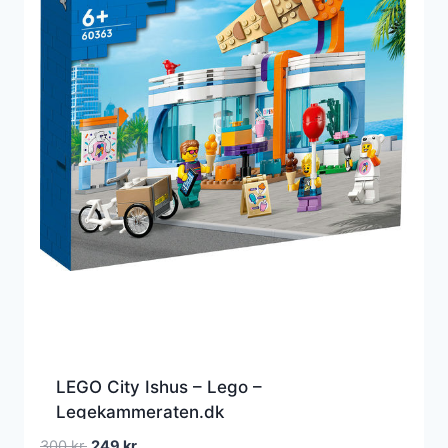
LEGO City Ishus – Lego –
Legekammeraten.dk
Den
Den
300
kr.
249
kr.