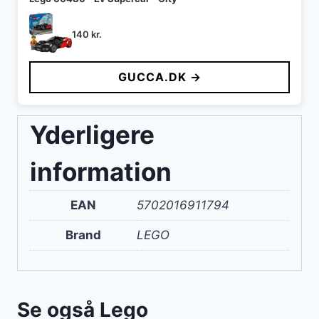
140
kr.
GUCCA.DK →
Yderligere
information
EAN
5702016911794
Brand
LEGO
Se også Lego