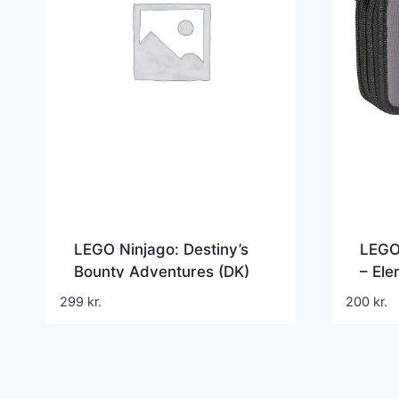
LEGO Ninjago: Destiny’s
LEGO
Bounty Adventures (DK)
– Ele
Ener
299
kr.
200
kr.