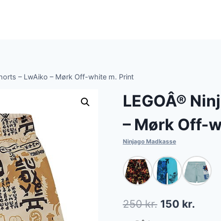
rts – LwAiko – Mørk Off-white m. Print
LEGOÂ® Ninj
– Mørk Off-w
Ninjago Madkasse
Den
Den
250
kr.
150
kr.
oprindelige
aktue