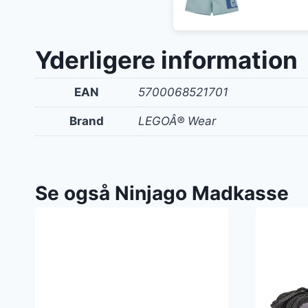
oprin
pris
var:
Yderligere information
250 k
EAN
5700068521701
Brand
LEGOÂ® Wear
Se også Ninjago Madkasse