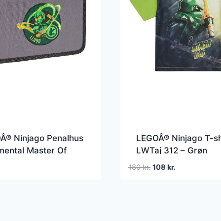
Â® Ninjago Penalhus
LEGOÂ® Ninjago T-sh
mental Master Of
LWTaj 312 – Grøn
gy – Grå
Den
Den
180
kr.
108
kr.
oprindelige
aktuelle
pris
pris
var:
er:
180 kr..
108 kr..