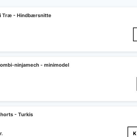
Træ - Hindbærsnitte
Den
elige
ktuelle
ris
r:
4 kr..
ombi-ninjamech - minimodel
orts - Turkis
Den
r.
K