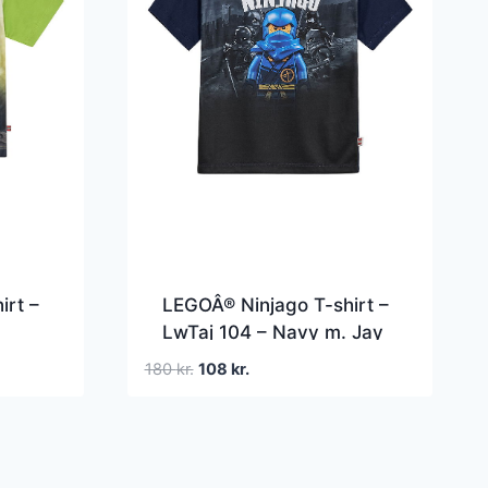
irt –
LEGOÂ® Ninjago T-shirt –
LwTaj 104 – Navy m. Jay
Den
Den
180
kr.
108
kr.
oprindelige
aktuelle
pris
pris
var:
er:
180 kr..
108 kr..