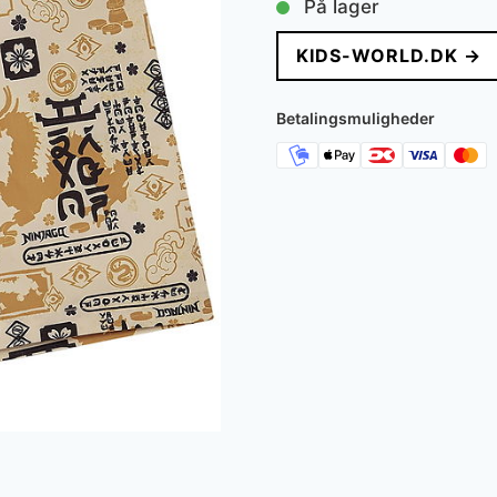
På lager
pris
pris
KIDS-WORLD.DK →
var:
er:
250 kr..
150 k
Betalingsmuligheder