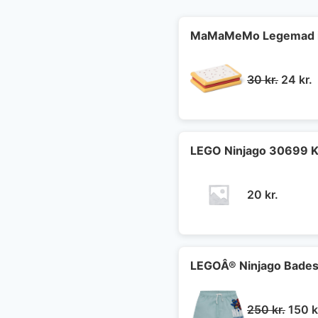
MaMaMeMo Legemad i 
Den
30
kr.
24
kr.
oprind
a
pris
p
var:
e
30 kr..
2
LEGO Ninjago 30699 K
20
kr.
LEGOÂ® Ninjago Badesh
Den
250
kr.
150
k