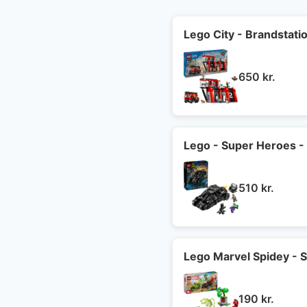
Lego City - Brandstati
650
kr.
Lego - Super Heroes 
510
kr.
Lego Marvel Spidey - S
190
kr.