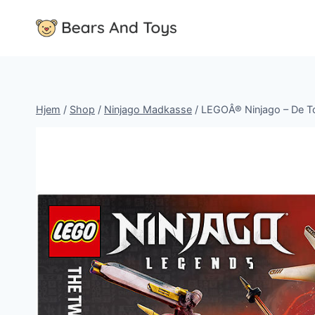
Fortsæt
til
indhold
Hjem
/
Shop
/
Ninjago Madkasse
/
LEGOÂ® Ninjago – De To