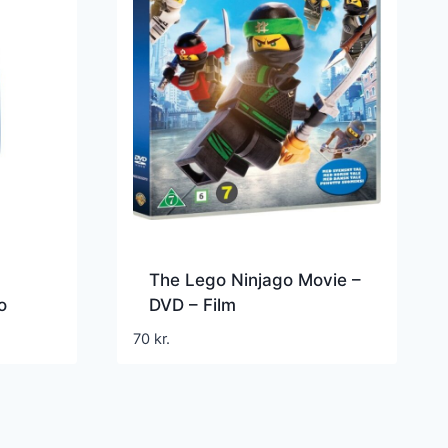
The Lego Ninjago Movie –
o
DVD – Film
70
kr.