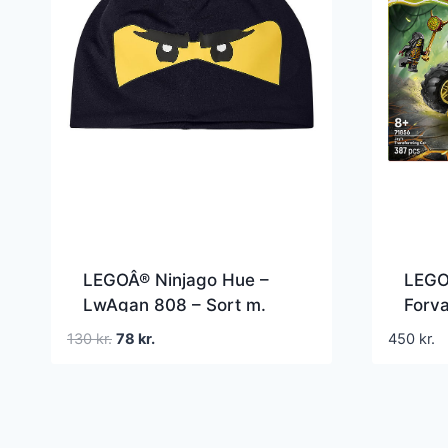
LEGOÂ® Ninjago Hue –
LEGO
LwAgan 808 – Sort m.
Forva
Ninja
387 
Den
Den
130
kr.
78
kr.
450
kr.
oprindelige
aktuelle
pris
pris
var:
er:
130 kr..
78 kr..