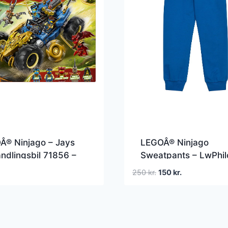
Â® Ninjago – Jays
LEGOÂ® Ninjago
ndlingsbil 71856 –
Sweatpants – LwPhil
Dele
603 – Blå
Den
Den
250
kr.
150
kr.
oprindelige
aktuelle
pris
pris
var:
er:
250 kr..
150 kr..