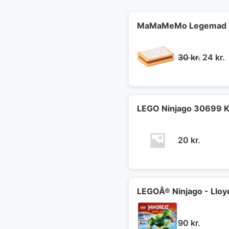
MaMaMeMo Legemad i 
Den
30
kr.
24
kr.
oprind
a
pris
p
var:
e
30 kr..
2
LEGO Ninjago 30699 K
20
kr.
LEGOÂ® Ninjago - Llo
90
kr.