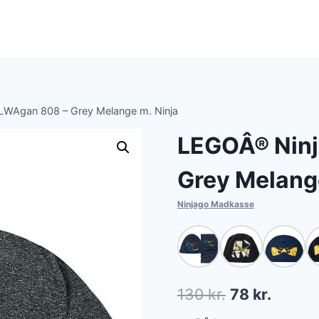
LWAgan 808 – Grey Melange m. Ninja
LEGOÂ® Ninj
Grey Melang
Ninjago Madkasse
Den
Den
130
kr.
78
kr.
oprindelige
aktuel