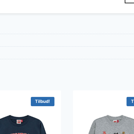
Tilbud!
T