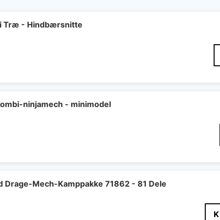
Træ - Hindbærsnitte
Den
elige
ktuelle
ris
r:
4 kr..
ombi-ninjamech - minimodel
yd Drage-Mech-Kamppakke 71862 - 81 Dele
K