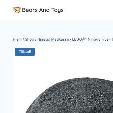
Fortsæt
til
indhold
Hjem
/
Shop
/
Ninjago Madkasse
/
LEGOÂ® Ninjago Hue – 
Tilbud!