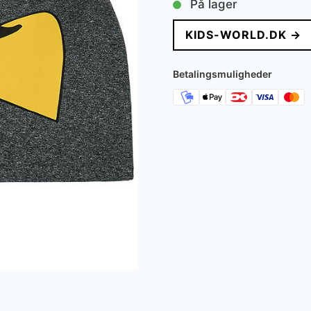
På lager
pris
pris
KIDS-WORLD.DK →
var:
er:
130 kr..
78 kr..
Betalingsmuligheder