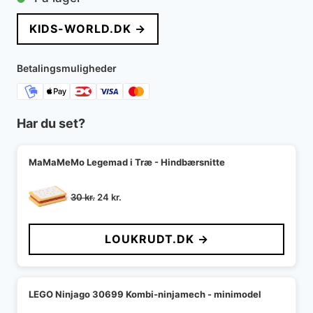
pris
pris
KIDS-WORLD.DK →
var:
er:
150 kr..
90 kr..
Betalingsmuligheder
Har du set?
MaMaMeMo Legemad i Træ - Hindbærsnitte
Den
Den
30
kr.
24
kr.
oprindelige
aktuelle
pris
pris
LOUKRUDT.DK →
var:
er:
30 kr..
24 kr..
LEGO Ninjago 30699 Kombi-ninjamech - minimodel