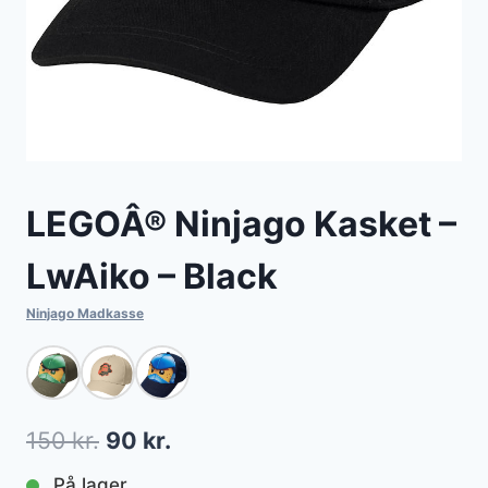
LEGOÂ® Ninjago Kasket –
LwAiko – Black
Ninjago Madkasse
Den
Den
150
kr.
90
kr.
oprindelige
aktuelle
På lager