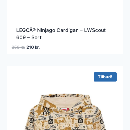
LEGOÂ® Ninjago Cardigan – LWScout
609 – Sort
Den
Den
350
kr.
210
kr.
oprindelige
aktuelle
pris
pris
var:
er:
350 kr..
210 kr..
Tilbud!