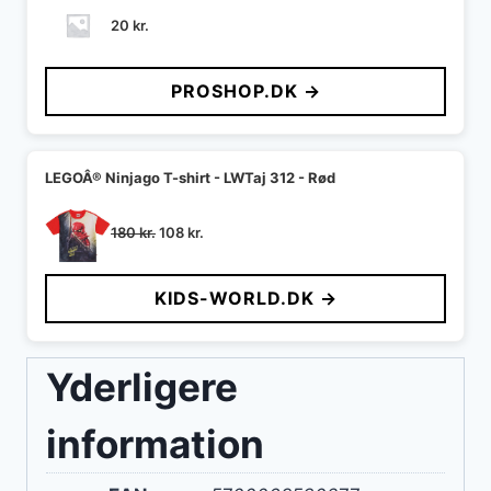
20
kr.
PROSHOP.DK →
LEGOÂ® Ninjago T-shirt - LWTaj 312 - Rød
Den
Den
180
kr.
108
kr.
oprindelige
aktuelle
pris
pris
KIDS-WORLD.DK →
var:
er:
180 kr..
108 kr..
Yderligere
information