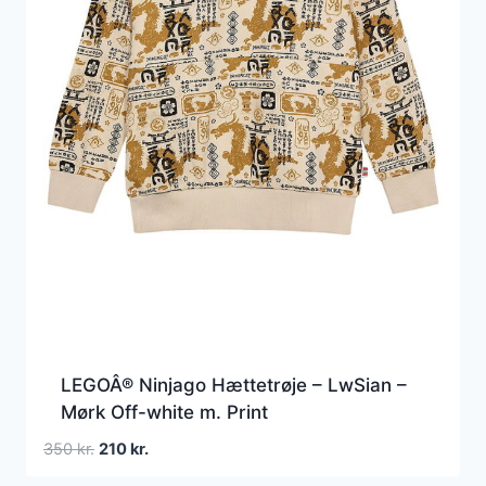
LEGOÂ® Ninjago Hættetrøje – LwSian –
Mørk Off-white m. Print
Den
Den
350
kr.
210
kr.
oprindelige
aktuelle