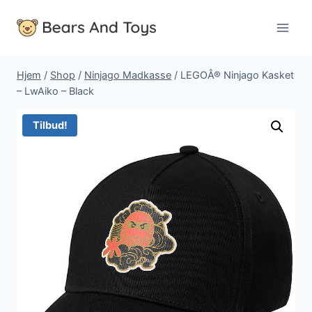
Fortsæt
til
indhold
Hjem
/
Shop
/
Ninjago Madkasse
/
LEGOÂ® Ninjago Kasket
– LwAiko – Black
Tilbud!