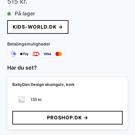
515
kr.
På lager
KIDS-WORLD.DK →
Betalingsmuligheder
Har du set?
BabyDan Design skumgulv, kork
135
kr.
PROSHOP.DK →