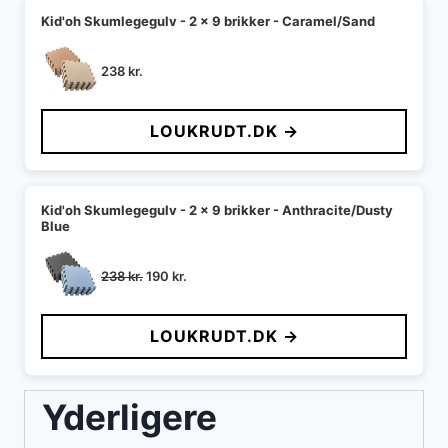
Kid'oh Skumlegegulv - 2 x 9 brikker - Caramel/Sand
238
kr.
LOUKRUDT.DK →
Kid'oh Skumlegegulv - 2 x 9 brikker - Anthracite/Dusty
Blue
Den
Den
238
kr.
190
kr.
oprindelige
aktuelle
pris
pris
LOUKRUDT.DK →
var:
er:
238 kr..
190 kr..
Yderligere