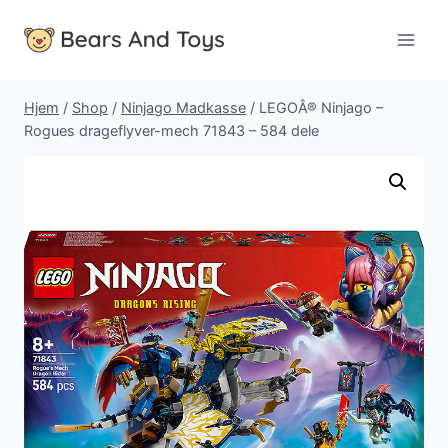
Fortsæt
til
indhold
Hjem
/
Shop
/
Ninjago Madkasse
/
LEGOÂ® Ninjago –
Rogues drageflyver-mech 71843 – 584 dele