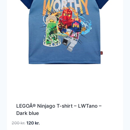
LEGOÂ® Ninjago T-shirt – LWTano –
Dark blue
Den
Den
200
kr.
120
kr.
oprindelige
aktuelle