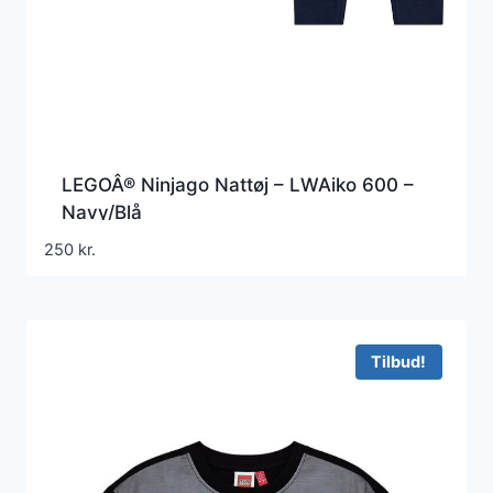
LEGOÂ® Ninjago Nattøj – LWAiko 600 –
Navy/Blå
250
kr.
Tilbud!