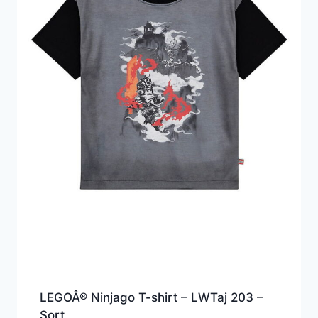
LEGOÂ® Ninjago T-shirt – LWTaj 203 –
Sort