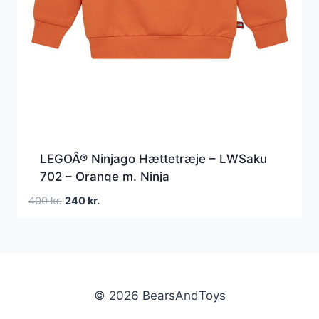
LEGOÂ® Ninjago Hættetræje – LWSaku
702 – Orange m. Ninja
Den
Den
400
kr.
240
kr.
oprindelige
aktuelle
pris
pris
var:
er:
400 kr..
240 kr..
© 2026 BearsAndToys