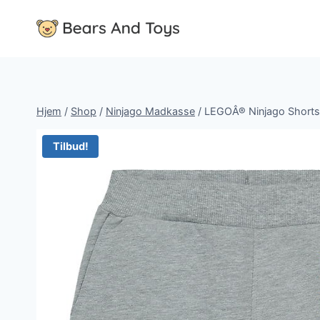
Fortsæt
til
indhold
Hjem
/
Shop
/
Ninjago Madkasse
/
LEGOÂ® Ninjago Shorts 
Tilbud!