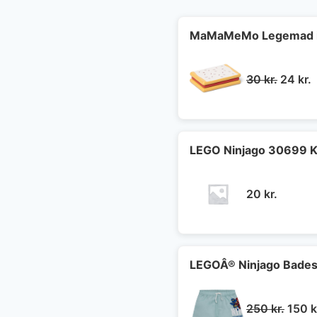
MaMaMeMo Legemad i 
Den
30
kr.
24
kr.
oprind
a
pris
p
var:
e
30 kr..
2
LEGO Ninjago 30699 K
20
kr.
LEGOÂ® Ninjago Badesh
Den
250
kr.
150
k