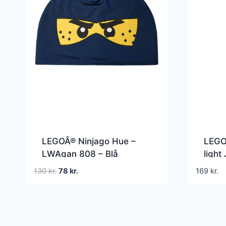
LEGOÂ® Ninjago Hue –
LEGO
LWAgan 808 – Blå
light
colou
Den
Den
130
kr.
78
kr.
169
kr.
oprindelige
aktuelle
pris
pris
var:
er:
130 kr..
78 kr..