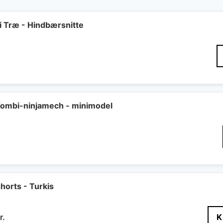
Træ - Hindbærsnitte
Den
elige
ktuelle
ris
r:
4 kr..
ombi-ninjamech - minimodel
orts - Turkis
Den
r.
K