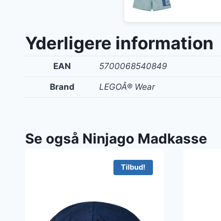
oprin
pris
var:
Yderligere information
250 k
EAN
5700068540849
Brand
LEGOÂ® Wear
Se også Ninjago Madkasse
Tilbud!