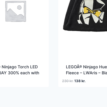
 Ninjago Torch LED
LEGOÂ® Ninjago Hue
 JAY 300% each with
Fleece – LWAris – Bl
r box
Den
Den
230
kr.
138
kr.
oprindelige
aktuelle
pris
pris
var:
er:
230 kr..
138 kr..