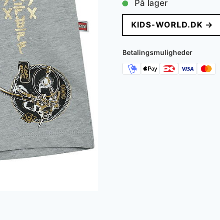
På lager
pris
pris
KIDS-WORLD.DK →
var:
er:
200 kr..
120 kr
Betalingsmuligheder