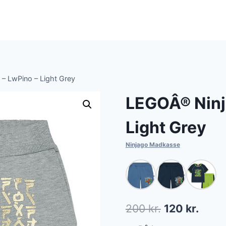
– LwPino – Light Grey
LEGOÂ® Ninj
Light Grey
Ninjago Madkasse
Den
Den
200
kr.
120
kr.
oprindelige
aktue