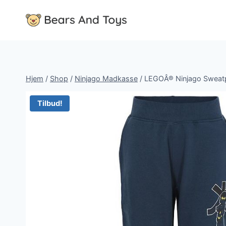
Fortsæt
til
indhold
Hjem
/
Shop
/
Ninjago Madkasse
/
LEGOÂ® Ninjago Sweatpa
Tilbud!