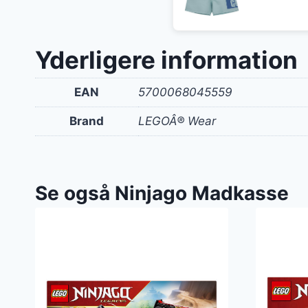
oprin
pris
var:
Yderligere information
250 k
EAN
5700068045559
Brand
LEGOÂ® Wear
Se også Ninjago Madkasse