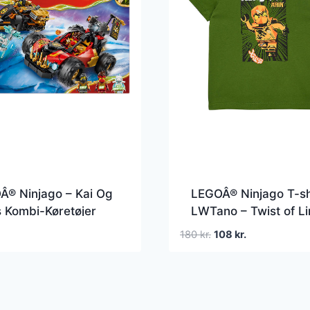
Â® Ninjago – Kai Og
LEGOÂ® Ninjago T-sh
 Kombi-Køretøjer
LWTano – Twist of L
4 – 394 Dele
Den
Den
180
kr.
108
kr.
oprindelige
aktuelle
pris
pris
var:
er:
180 kr..
108 kr..