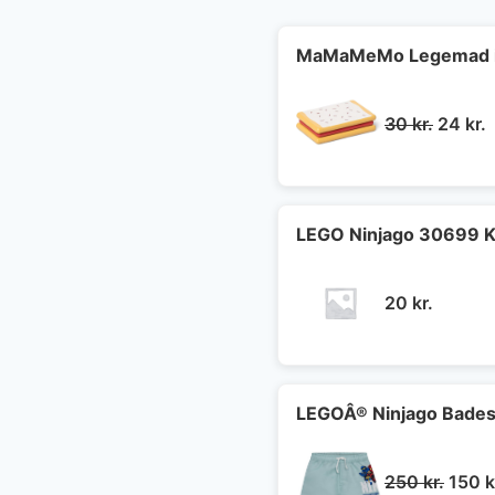
MaMaMeMo Legemad i 
Den
30
kr.
24
kr.
oprind
a
pris
p
var:
e
30 kr..
2
LEGO Ninjago 30699 K
20
kr.
LEGOÂ® Ninjago Badesh
Den
250
kr.
150
k