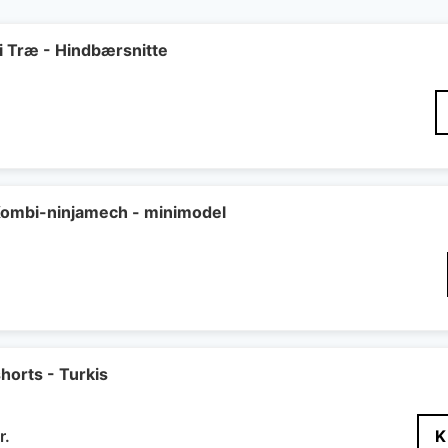
Træ - Hindbærsnitte
Den
elige
ktuelle
ris
r:
4 kr..
ombi-ninjamech - minimodel
orts - Turkis
Den
r.
K