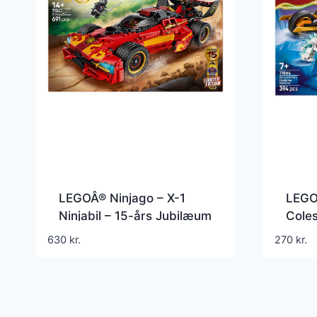
LEGOÂ® Ninjago – X-1
LEGO
Ninjabil – 15-års Jubilæum
Coles
71867 – 691 Dele
7186
630
kr.
270
kr.