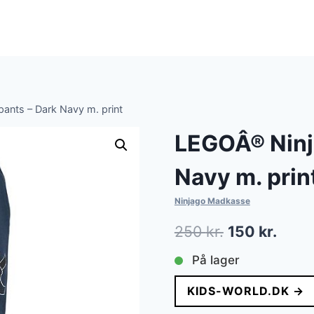
nts – Dark Navy m. print
LEGOÂ® Ninj
Navy m. prin
Ninjago Madkasse
Den
Den
250
kr.
150
kr.
oprindelige
aktue
På lager
pris
pris
KIDS-WORLD.DK →
var:
er: