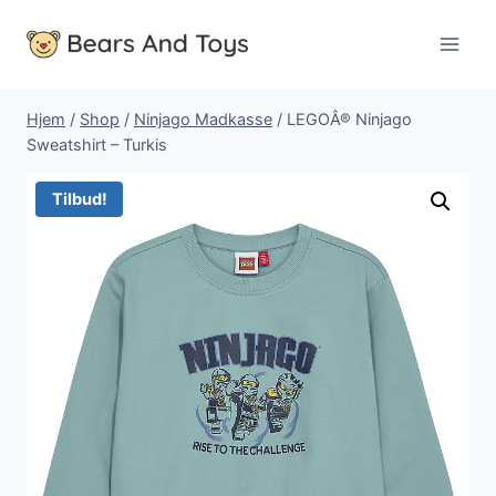
Fortsæt
til
indhold
Hjem
/
Shop
/
Ninjago Madkasse
/
LEGOÂ® Ninjago
Sweatshirt – Turkis
Tilbud!