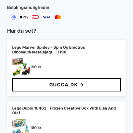
250 kr..
150 kr..
Betalingsmuligheder
Har du set?
Lego Marvel Spidey - Spin Og Electros
Dinosaurkøretøjsjagt - 11198
190
kr.
GUCCA.DK →
Lego Duplo 10462 - Frozen Creative Box With Elsa And
Olaf
160
kr.