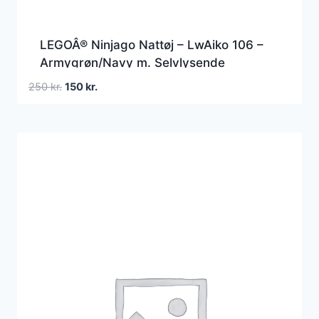
LEGOÂ® Ninjago Nattøj – LwAiko 106 –
Armygrøn/Navy m. Selvlysende
Den
Den
250
kr.
150
kr.
oprindelige
aktuelle
pris
pris
var:
er:
250 kr..
150 kr..