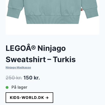
LEGOÂ® Ninjago
Sweatshirt – Turkis
Ninjago Madkasse
Den
Den
250
kr.
150
kr.
oprindelige
aktuelle
På lager
pris
pris
KIDS-WORLD.DK →
var:
er: