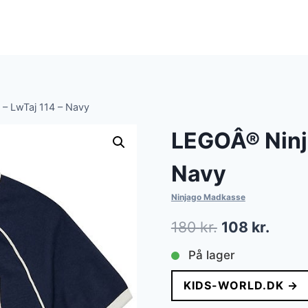
 – LwTaj 114 – Navy
LEGOÂ® Ninja
Navy
Ninjago Madkasse
Den
Den
180
kr.
108
kr.
oprindelige
aktue
På lager
pris
pris
KIDS-WORLD.DK →
var:
er: