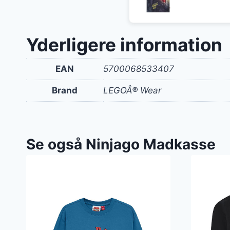
oprin
pris
var:
Yderligere information
180 kr
EAN
5700068533407
Brand
LEGOÂ® Wear
Se også Ninjago Madkasse