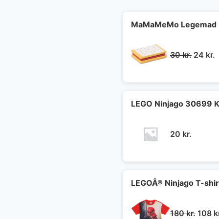
MaMaMeMo Legemad i 
Den
30
kr.
24
kr.
oprind
a
pris
p
var:
e
30 kr..
2
LEGO Ninjago 30699 K
20
kr.
LEGOÂ® Ninjago T-shir
Den
180
kr.
108
k