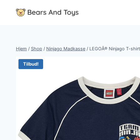
Fortsæt
til
indhold
Hjem
/
Shop
/
Ninjago Madkasse
/
LEGOÂ® Ninjago T-shirt
Tilbud!