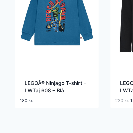
LEGOÂ® Ninjago T-shirt –
LEGO
LWTaj 608 – Blå
LWTay
D
180
kr.
230
kr.
o
p
v
2