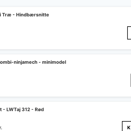
Træ - Hindbærsnitte
Den
elige
ktuelle
ris
r:
4 kr..
ombi-ninjamech - minimodel
t - LWTaj 312 - Rød
Den
r.
K