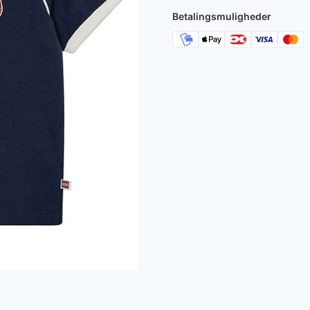
180 kr..
108 kr
Betalingsmuligheder