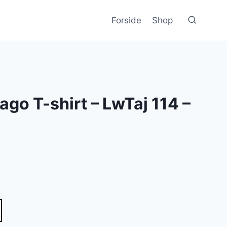
Forside
Shop
go T-shirt – LwTaj 114 –
lle