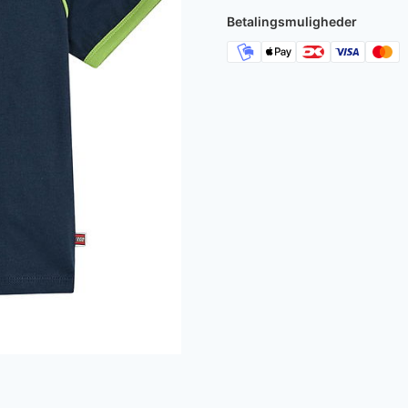
180 kr..
108 kr
Betalingsmuligheder