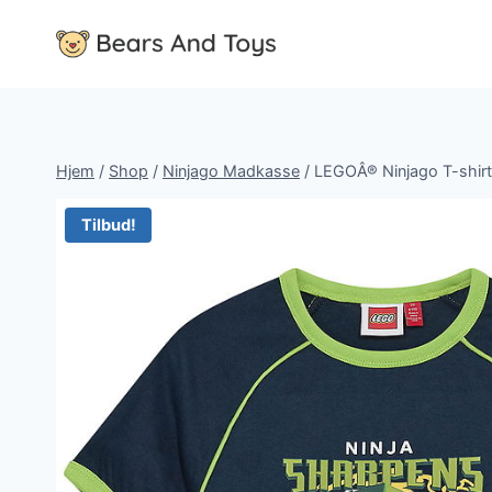
Fortsæt
til
indhold
Hjem
/
Shop
/
Ninjago Madkasse
/
LEGOÂ® Ninjago T-shirt
Tilbud!