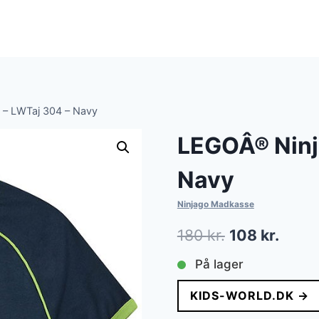
 – LWTaj 304 – Navy
LEGOÂ® Ninja
Navy
Ninjago Madkasse
Den
Den
180
kr.
108
kr.
oprindelige
aktue
På lager
pris
pris
KIDS-WORLD.DK →
var:
er: