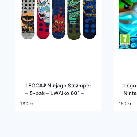
LEGOÂ® Ninjago Strømper
Lego 
– 5-pak – LWAiko 601 –
Nint
Navy/Grøn/Blå/Rød/
180
kr.
160
kr.