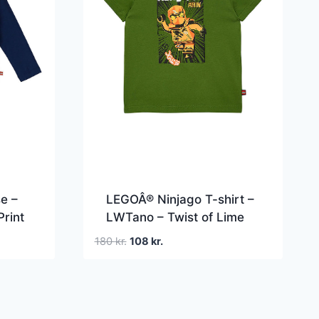
e –
LEGOÂ® Ninjago T-shirt –
Print
LWTano – Twist of Lime
Den
Den
180
kr.
108
kr.
oprindelige
aktuelle
pris
pris
var:
er:
180 kr..
108 kr..