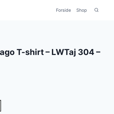
Forside
Shop
go T-shirt – LWTaj 304 –
lle