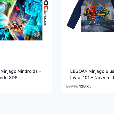
Ninjago Nindroids –
LEGOÂ® Ninjago Blus
endo 3DS
Lwtaj 101 – Navy m. 
Den
Den
200
kr.
120
kr.
oprindelige
aktuelle
pris
pris
var:
er:
200 kr..
120 kr..