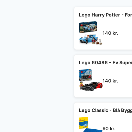
Lego Harry Potter - Fo
140
kr.
Lego 60486 - Ev Super
140
kr.
Lego Classic - Blå Byg
90
kr.