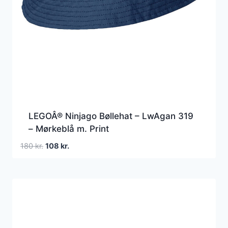
LEGOÂ® Ninjago Bøllehat – LwAgan 319
– Mørkeblå m. Print
Den
Den
180
kr.
108
kr.
oprindelige
aktuelle
pris
pris
var:
er:
180 kr..
108 kr..