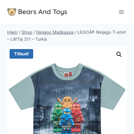
Fortsæt
til
indhold
Hjem
/
Shop
/
Ninjago Madkasse
/
LEGOÂ® Ninjago T-shirt
– LWTaj 311 – Turkis
Tilbud!