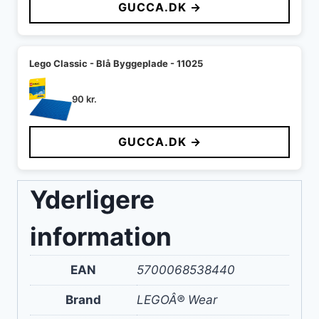
GUCCA.DK →
Lego Classic - Blå Byggeplade - 11025
90
kr.
GUCCA.DK →
Yderligere
information
EAN
5700068538440
Brand
LEGOÂ® Wear