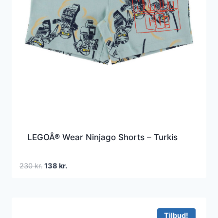
LEGOÂ® Wear Ninjago Shorts – Turkis
Den
Den
230
kr.
138
kr.
oprindelige
aktuelle
pris
pris
var:
er:
230 kr..
138 kr..
Tilbud!