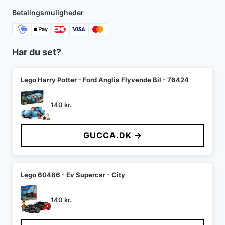
180 kr..
108 kr..
Betalingsmuligheder
Har du set?
Lego Harry Potter - Ford Anglia Flyvende Bil - 76424
140
kr.
GUCCA.DK →
Lego 60486 - Ev Supercar - City
140
kr.