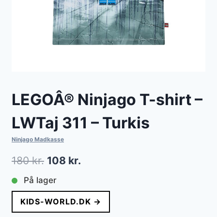
LEGOÂ® Ninjago T-shirt –
LWTaj 311 – Turkis
Ninjago Madkasse
Den
Den
180
kr.
108
kr.
oprindelige
aktuelle
På lager
pris
pris
KIDS-WORLD.DK →
var:
er: