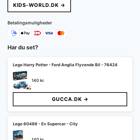
KIDS-WORLD.DK →
var:
er:
180 kr..
108 kr..
Betalingsmuligheder
Har du set?
Lego Harry Potter - Ford Anglia Flyvende Bil - 76424
140
kr.
GUCCA.DK →
Lego 60486 - Ev Supercar - City
140
kr.