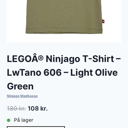
LEGOÂ® Ninjago T-Shirt –
LwTano 606 – Light Olive
Green
Ninjago Madkasse
Den
Den
180
kr.
108
kr.
oprindelige
aktuelle
På lager
pris
pris