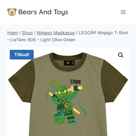
Fortsæt
til
indhold
Hjem
/
Shop
/
Ninjago Madkasse
/
LEGOÂ® Ninjago T-Shirt
– LwTano 606 – Light Olive Green
Tilbud!