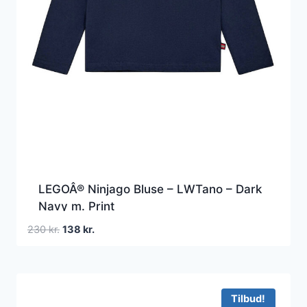
LEGOÂ® Ninjago Bluse – LWTano – Dark
Navy m. Print
Den
Den
230
kr.
138
kr.
oprindelige
aktuelle
pris
pris
var:
er:
230 kr..
138 kr..
Tilbud!