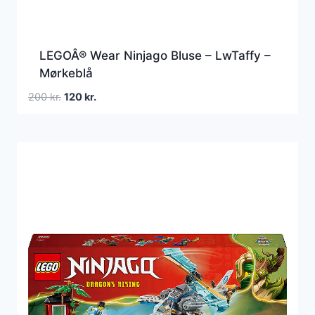
LEGOÂ® Wear Ninjago Bluse – LwTaffy –
Mørkeblå
Den
Den
200
kr.
120
kr.
oprindelige
aktuelle
pris
pris
var:
er:
200 kr..
120 kr..