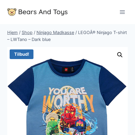
Fortsæt
til
indhold
Hjem
/
Shop
/
Ninjago Madkasse
/
LEGOÂ® Ninjago T-shirt
– LWTano – Dark blue
Tilbud!