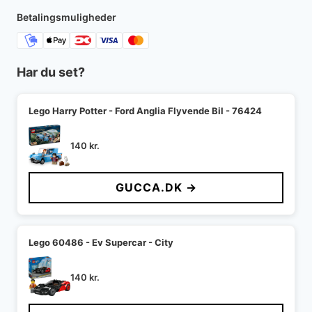
200 kr..
120 kr..
Betalingsmuligheder
Har du set?
Lego Harry Potter - Ford Anglia Flyvende Bil - 76424
140
kr.
GUCCA.DK →
Lego 60486 - Ev Supercar - City
140
kr.