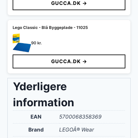
GUCCA.DK →
Lego Classic - Blå Byggeplade - 11025
90
kr.
GUCCA.DK →
Yderligere
information
EAN
5700068358369
Brand
LEGOÂ® Wear