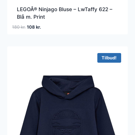
LEGOÂ® Ninjago Bluse – LwTaffy 622 –
Blå m. Print
Den
Den
180
kr.
108
kr.
oprindelige
aktuelle
pris
pris
var:
er:
180 kr..
108 kr..
Tilbud!