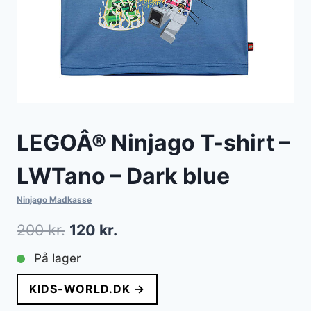
LEGOÂ® Ninjago T-shirt –
LWTano – Dark blue
Ninjago Madkasse
Den
Den
200
kr.
120
kr.
oprindelige
aktuelle
På lager
pris
pris
KIDS-WORLD.DK →
var:
er: