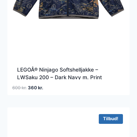
LEGOÂ® Ninjago Softshelljakke –
LWSaku 200 – Dark Navy m. Print
Den
Den
600
kr.
360
kr.
oprindelige
aktuelle
pris
pris
var:
er:
600 kr..
360 kr..
Tilbud!