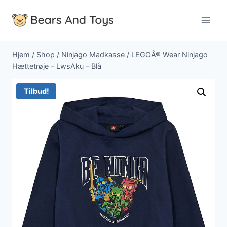
Fortsæt
til
indhold
Hjem
/
Shop
/
Ninjago Madkasse
/
LEGOÂ® Wear Ninjago
Hættetrøje – LwsAku – Blå
Tilbud!