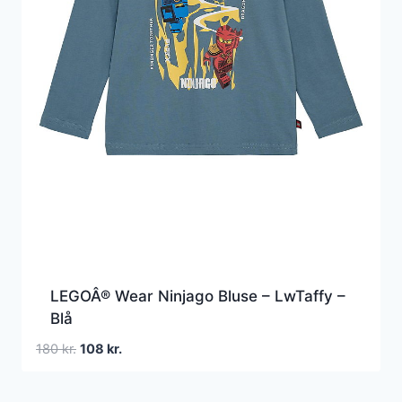
LEGOÂ® Wear Ninjago Bluse – LwTaffy –
Blå
Den
Den
180
kr.
108
kr.
oprindelige
aktuelle
pris
pris