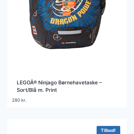
LEGOÂ® Ninjago Børnehavetaske –
Sort/Blå m. Print
280
kr.
Tilbud!