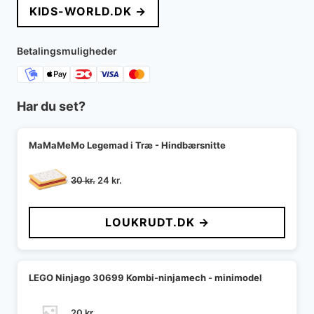
KIDS-WORLD.DK →
var:
er:
300 kr..
180 kr..
Betalingsmuligheder
Har du set?
MaMaMeMo Legemad i Træ - Hindbærsnitte
Den
Den
30
kr.
24
kr.
oprindelige
aktuelle
pris
pris
LOUKRUDT.DK →
var:
er:
30 kr..
24 kr..
LEGO Ninjago 30699 Kombi-ninjamech - minimodel
20
kr.