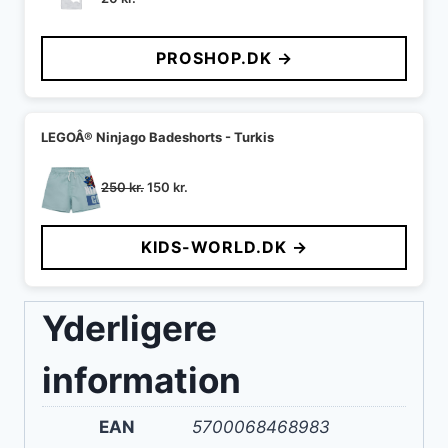
PROSHOP.DK →
LEGOÂ® Ninjago Badeshorts - Turkis
Den
Den
250
kr.
150
kr.
oprindelige
aktuelle
pris
pris
KIDS-WORLD.DK →
var:
er:
250 kr..
150 kr..
Yderligere
information
EAN
5700068468983