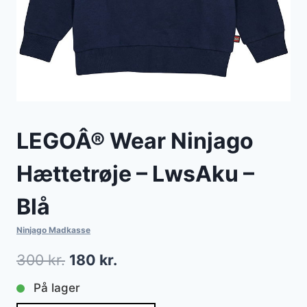
LEGOÂ® Wear Ninjago
Hættetrøje – LwsAku –
Blå
Ninjago Madkasse
Den
Den
300
kr.
180
kr.
oprindelige
aktuelle
På lager
pris
pris