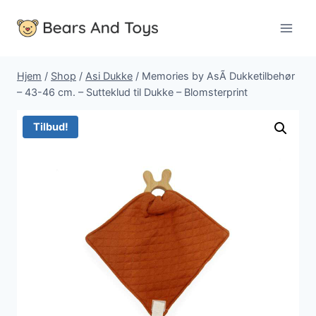
Fortsæt
til
indhold
Hjem
/
Shop
/
Asi Dukke
/
Memories by AsÃ­ Dukketilbehør
– 43-46 cm. – Sutteklud til Dukke – Blomsterprint
Tilbud!