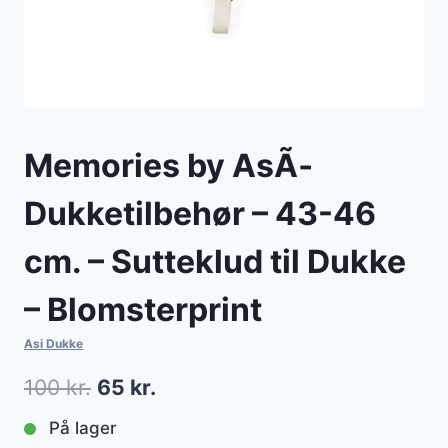
Memories by AsÃ­
Dukketilbehør – 43-46
cm. – Sutteklud til Dukke
– Blomsterprint
Asi Dukke
Den
Den
100
kr.
65
kr.
oprindelige
aktuelle
På lager