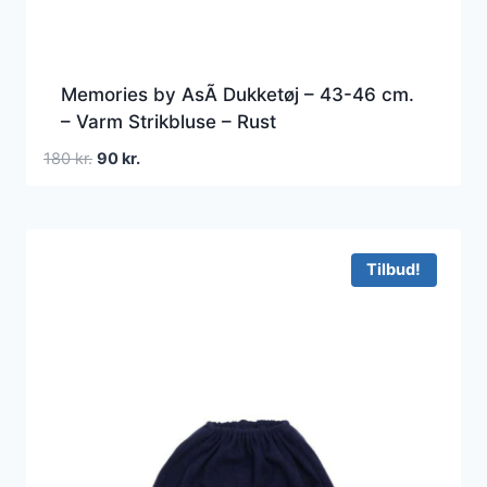
Memories by AsÃ­ Dukketøj – 43-46 cm.
– Varm Strikbluse – Rust
Den
Den
180
kr.
90
kr.
oprindelige
aktuelle
pris
pris
var:
er:
180 kr..
90 kr..
Tilbud!