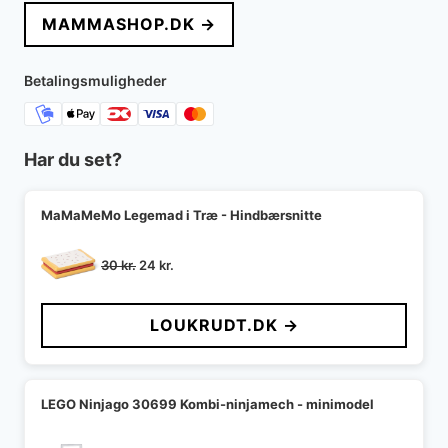
pris
pris
MAMMASHOP.DK →
var:
er:
100 kr..
65 kr..
Betalingsmuligheder
Har du set?
MaMaMeMo Legemad i Træ - Hindbærsnitte
Den
Den
30
kr.
24
kr.
oprindelige
aktuelle
pris
pris
LOUKRUDT.DK →
var:
er:
30 kr..
24 kr..
LEGO Ninjago 30699 Kombi-ninjamech - minimodel