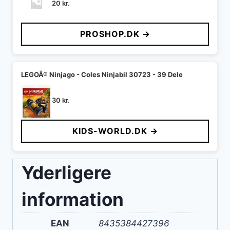
20
kr.
PROSHOP.DK →
LEGOÂ® Ninjago - Coles Ninjabil 30723 - 39 Dele
30
kr.
KIDS-WORLD.DK →
Yderligere
information
EAN
8435384427396