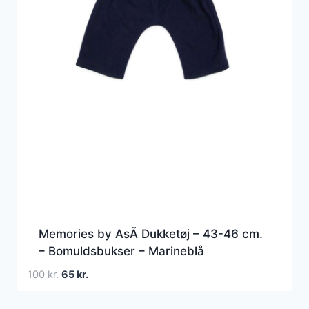
Memories by AsÃ­ Dukketøj – 43-46 cm.
– Bomuldsbukser – Marineblå
Den
Den
100
kr.
65
kr.
oprindelige
aktuelle
pris
pris