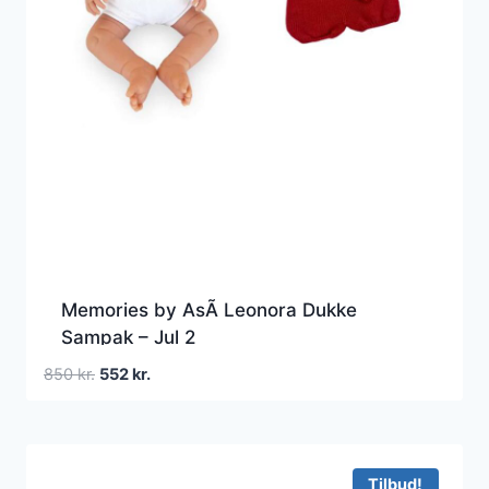
Memories by AsÃ­ Leonora Dukke
Sampak – Jul 2
Den
Den
850
kr.
552
kr.
oprindelige
aktuelle
pris
pris
var:
er:
850 kr..
552 kr..
Tilbud!