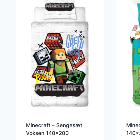
Minecraft – Sengesæt
Minec
Voksen 140×200
140×