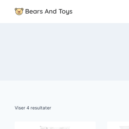
Fortsæt
til
indhold
Viser 4 resultater