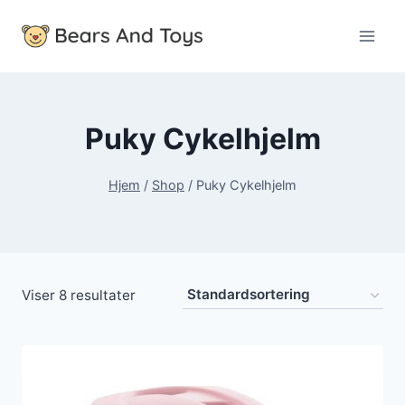
Fortsæt
til
indhold
Puky Cykelhjelm
Hjem
/
Shop
/
Puky Cykelhjelm
Viser 8 resultater