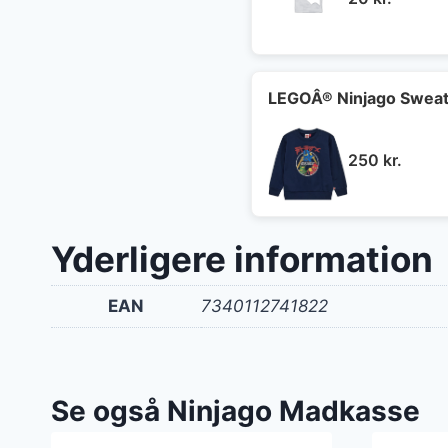
LEGOÂ® Ninjago Sweats
250
kr.
Yderligere information
EAN
7340112741822
Se også Ninjago Madkasse