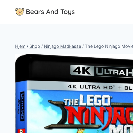
Fortsæt
til
indhold
Hjem
/
Shop
/
Ninjago Madkasse
/
The Lego Ninjago Movie