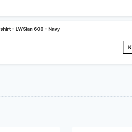
hirt - LWSian 606 - Navy
K