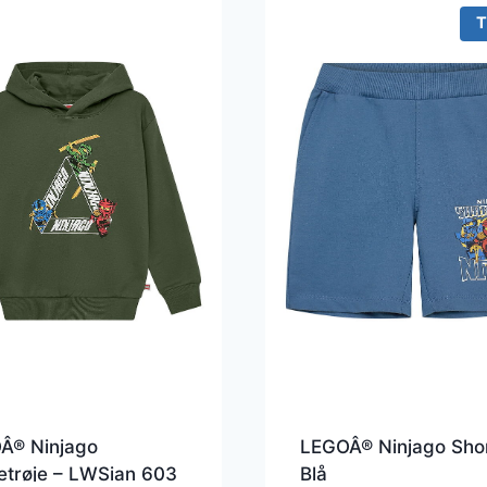
T
Â® Ninjago
LEGOÂ® Ninjago Shor
etrøje – LWSian 603
Blå