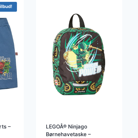
ilbud!
ts –
LEGOÂ® Ninjago
Børnehavetaske –