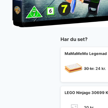
Har du set?
MaMaMeMo Legemad i 
Den
30
kr.
24
kr.
oprind
a
pris
p
var:
e
30 kr..
2
LEGO Ninjago 30699 K
20
kr.