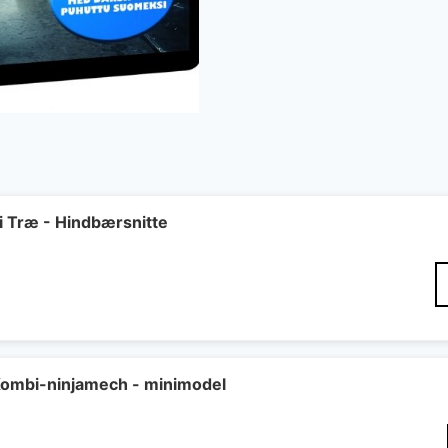
Træ - Hindbærsnitte
Den
elige
ktuelle
ris
r:
4 kr..
ombi-ninjamech - minimodel